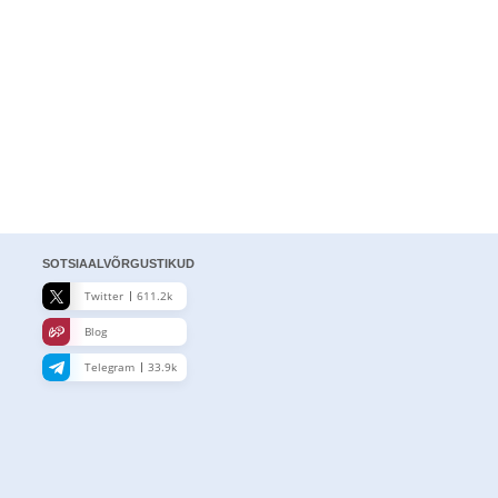
SOTSIAALVÕRGUSTIKUD
Twitter
611.2k
Blog
Telegram
33.9k