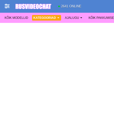
2641 ONLINE
KÕIK MODELLID
KATEGOORIAD
AJALUGU
KÕIK PAKKUMIS