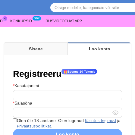
ED
KONKURSID
RUSVIDEOCHAT APP
Sisene
Loo konto
Registreeru
Boonus 10 Tokenit
Kasutajanimi
Salasõna
Kasutustingimusi
Olen üle 18-aastane. Olen lugenud
ja
Privaatsuspoliitikat
.
Loo konto