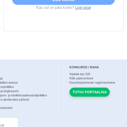
Logi sisse
Kas sul on juba konto?
KONKURSS / RAHA
Nädala top
100
ugi
Kõik pakkumised
 abilise teenus
Koostööpartnerite registreerimine
uspoliitika
 ja tingimused
TUTVU PORTAALIGA
guse- ja intellektuaalomandipoliitika
u järelevalve juhised
stutamine
DUB