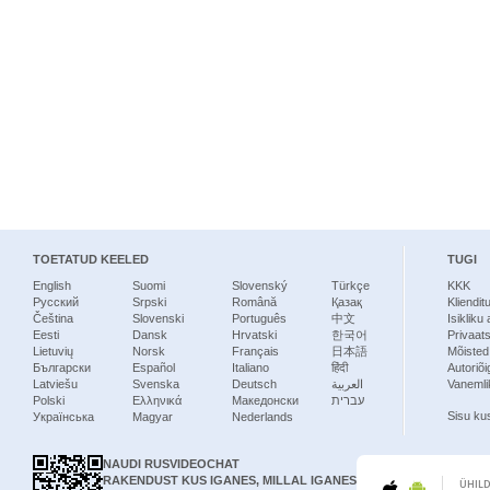
TOETATUD KEELED
TUGI
English
Suomi
Slovenský
Türkçe
KKK
Русский
Srpski
Română
Қазақ
Kliendit
Čeština
Slovenski
Português
中文
Isikliku
Eesti
Dansk
Hrvatski
한국어
Privaats
Lietuvių
Norsk
Français
日本語
Mõisted
Български
Español
Italiano
हिंदी
Autoriõi
Latviešu
Svenska
Deutsch
العربية
Vanemlik
Polski
Ελληνικά
Македонски
עברית
Sisu ku
Українська
Magyar
Nederlands
NAUDI RUSVIDEOCHAT
RAKENDUST KUS IGANES, MILLAL IGANES
ÜHIL